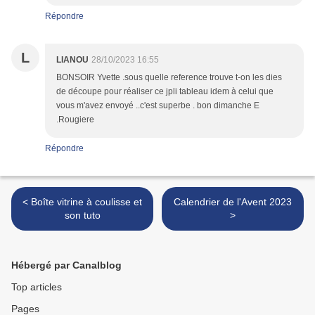
Répondre
L
LIANOU
28/10/2023 16:55
BONSOIR Yvette .sous quelle reference trouve t-on les dies
de découpe pour réaliser ce jpli tableau idem à celui que
vous m'avez envoyé ..c'est superbe . bon dimanche E
.Rougiere
Répondre
< Boîte vitrine à coulisse et
Calendrier de l'Avent 2023
son tuto
>
Hébergé par Canalblog
Top articles
Pages