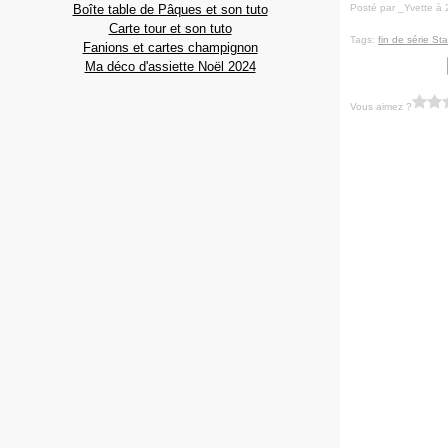
Boîte table de Pâques et son tuto
Posté par _Yvette à 
Carte tour et son tuto
Tags:
fin de série St
Fanions et cartes champignon
Ma déco d'assiette Noël 2024
Vous aimez ?