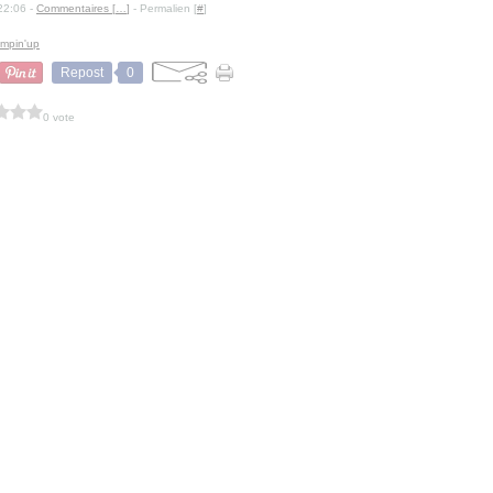
22:06 -
Commentaires [
…
]
- Permalien [
#
]
ampin'up
Repost
0
0 vote