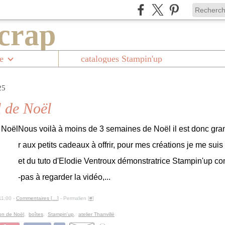
e
catalogues Stampin'up
25
l de Noël
Nous voilà à moins de 3 semaines de Noël il est donc gr
r aux petits cadeaux à offrir, pour mes créations je me suis
et du tuto d'Elodie Ventroux démonstratrice Stampin'up c
-pas à regarder la vidéo,...
11:00 -
Commentaires [
…
]
- Permalien [
#
]
on de Noël
,
boîtes
,
Stampin'up
,
atelier Thanvillé