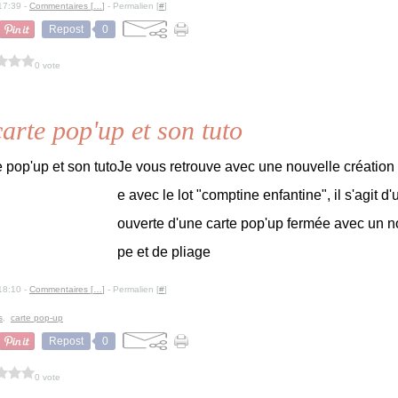
17:39 -
Commentaires [
…
]
- Permalien [
#
]
Repost
0
0 vote
carte pop'up et son tuto
Je vous retrouve avec une nouvelle création
e avec le lot "comptine enfantine", il s'agit d'u
ouverte d'une carte pop'up fermée avec un 
pe et de pliage
18:10 -
Commentaires [
…
]
- Permalien [
#
]
s
,
carte pop-up
Repost
0
0 vote