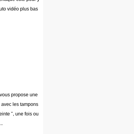
uto vidéo plus bas
e vous propose une
sé avec les tampons
inte ", une fois ou
..