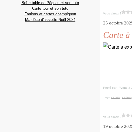
Boîte table de Pâques et son tuto
Carte tour et son tuto
Fanions et cartes champignon
Vous aimez ?
Ma déco d'assiette Noël 2024
25 octobre 202
Carte à
Posté par _Yvette à 
Tags:
cartes
,
cartes
Vous aimez ?
19 octobre 202