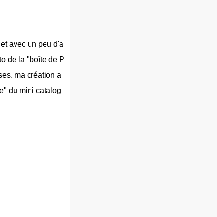
 et avec un peu d'a
o de la "boîte de P
ises, ma création a
ne" du mini catalog