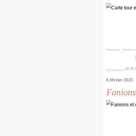
Posté par _Yvette à 
Vous aimez ?
6 février 2025
Fanions