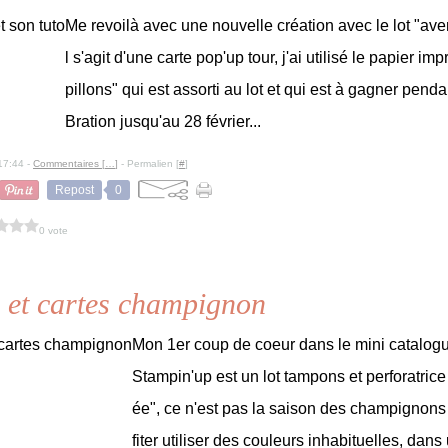
Me revoilà avec une nouvelle création avec le lot "ave
l s'agit d'une carte pop'up tour, j'ai utilisé le papier im
pillons" qui est assorti au lot et qui est à gagner pend
Bration jusqu'au 28 février...
17:44 -
Commentaires [
…
]
- Permalien [
#
]
Repost
0
0 vote
 et cartes champignon
Mon 1er coup de coeur dans le mini catalogu
Stampin'up est un lot tampons et perforatric
ée", ce n'est pas la saison des champignons 
fiter utiliser des couleurs inhabituelles, dans