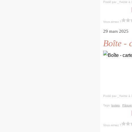
Posté par _Yvette à 
Vous aimez ?
29 mars 2025
Boîte - 
Posté par _Yvette à 
Tags:
boites
,
Pâque
Vous aimez ?