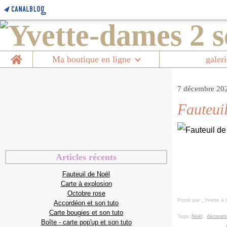
Home
Ma boutique en ligne
galeri
7 décembre 20
Fauteui
Articles récents
Fauteuil de Noël
Carte à explosion
Octobre rose
Posté par _Yvette à 
Accordéon et son tuto
Carte bougies et son tuto
Tags:
Noël
,
décorati
Boîte - carte pop'up et son tuto