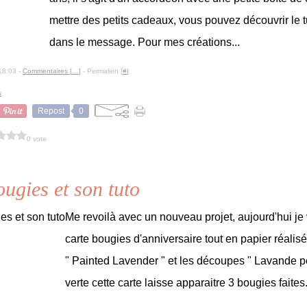
mettre des petits cadeaux, vous pouvez découvrir le t
dans le message. Pour mes créations...
18:03 -
Commentaires [
…
]
- Permalien [
#
]
s
Repost
0
0 vote
ugies et son tuto
Me revoilà avec un nouveau projet, aujourd'hui j
carte bougies d'anniversaire tout en papier réali
" Painted Lavender " et les découpes " Lavande pe
verte cette carte laisse apparaitre 3 bougies faites.