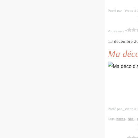
Posté par _Yvette à 
Vous aimez ?
13 décembre 2
Ma déco
Posté par _Yvette à 
Tags:
boites
,
Noël
,