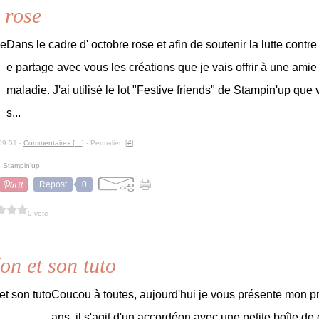
 rose
Dans le cadre d' octobre rose et afin de soutenir la lutte contre
e partage avec vous les créations que je vais offrir à une amie
maladie. J'ai utilisé le lot "Festive friends" de Stampin'up que
s...
09:51 -
Commentaires [
…
]
- Permalien [
#
]
,
Stampin'up
Repost
0
0 vote
on et son tuto
Coucou à toutes, aujourd'hui je vous présente mon p
ans, il s'agit d'un accordéon avec une petite boîte de