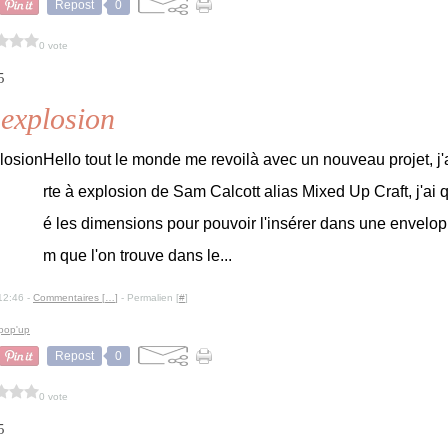
Repost
0
0 vote
5
 explosion
Hello tout le monde me revoilà avec un nouveau projet, j'
rte à explosion de Sam Calcott alias Mixed Up Craft, j'ai
é les dimensions pour pouvoir l'insérer dans une envelop
m que l'on trouve dans le...
12:46 -
Commentaires [
…
]
- Permalien [
#
]
 pop'up
Repost
0
0 vote
5