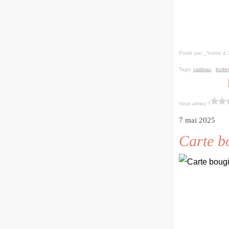
Posté par _Yvette à 
Tags:
cadeau
,
boite
Vous aimez ?
7 mai 2025
Carte bo