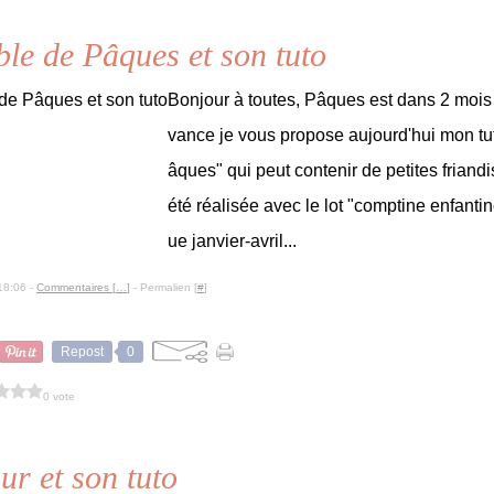
ble de Pâques et son tuto
Bonjour à toutes, Pâques est dans 2 mois
vance je vous propose aujourd'hui mon tut
âques" qui peut contenir de petites friand
été réalisée avec le lot "comptine enfanti
ue janvier-avril...
18:06 -
Commentaires [
…
]
- Permalien [
#
]
Repost
0
0 vote
ur et son tuto