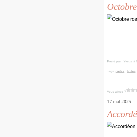
Octobre
Posté par _Yvette à 
Tags:
cartes
,
boites
Vous aimez ?
17 mai 2025
Accordé