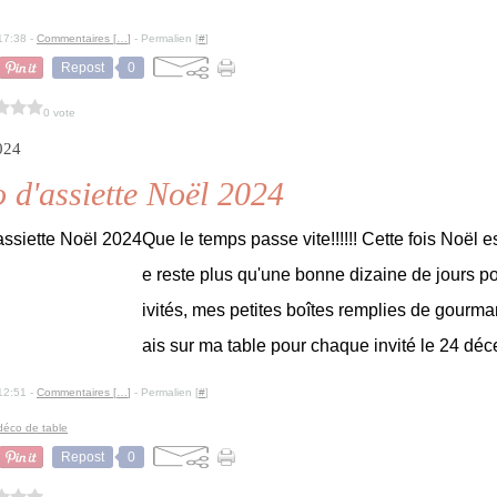
17:38 -
Commentaires [
…
]
- Permalien [
#
]
Repost
0
0 vote
024
 d'assiette Noël 2024
Que le temps passe vite!!!!!! Cette fois Noël est
e reste plus qu'une bonne dizaine de jours po
ivités, mes petites boîtes remplies de gourma
ais sur ma table pour chaque invité le 24 déc
12:51 -
Commentaires [
…
]
- Permalien [
#
]
déco de table
Repost
0