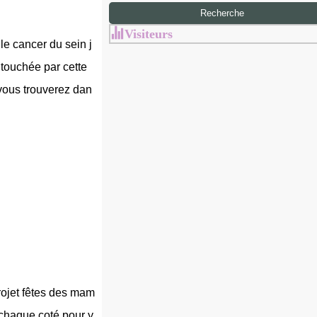
Visiteurs
 le cancer du sein j
 touchée par cette
 vous trouverez dan
rojet fêtes des mam
 chaque coté pour y