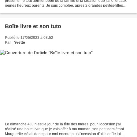
présenter le tout dernier bébé de la famille et la création que j'ai offert aux
jeunes heureux parents. Je suis comblée, après 2 grandes petites-filles
(enfin plus si petites...
Boîte livre et son tuto
Publié le 17/05/2023 à 08:52
Par
_Yvette
Le dimanche 4 juin est le jour de la fête des mères, pour l'occasion j'ai
réalisé une boite livre que je vais offrir à ma maman, son petit nom étant
Marguerite c'était donc pour moi encore plus l'occasion d'utiliser "le lot