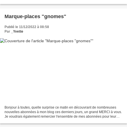
marguerites enjouées" du nouveau...
Marque-places "gnomes"
Publié le 11/12/2022 à 08:58
Par
_Yvette
Bonjour à toutes, quelle surprise ce matin en découvrant de nombreuses
nouvelles abonnées à mon blog ces derniers jours, un grand MERCI à vous.
Je voudrais également remercier l'ensemble de mes abonnées pour leur
confiance et leur fidélité ça me va droit...