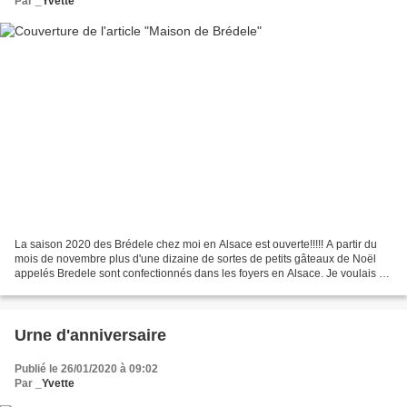
Par
_Yvette
La saison 2020 des Brédele chez moi en Alsace est ouverte!!!!! A partir du
mois de novembre plus d'une dizaine de sortes de petits gâteaux de Noël
appelés Bredele sont confectionnés dans les foyers en Alsace. Je voulais un
emballage qui sorte un peu de...
Urne d'anniversaire
Publié le 26/01/2020 à 09:02
Par
_Yvette