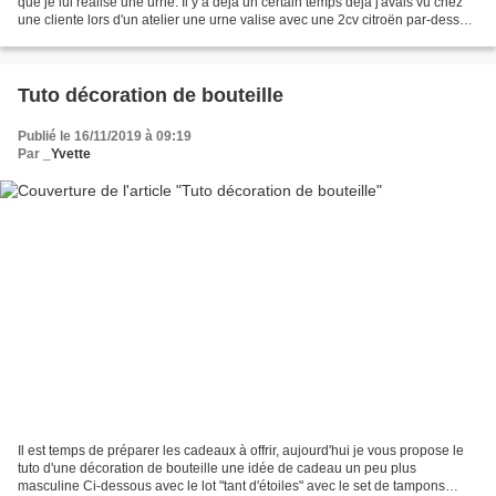
que je lui réalise une urne. Il y a déjà un certain temps déjà j'avais vu chez
une cliente lors d'un atelier une urne valise avec une 2cv citroën par-dessus
(urne sur laquelle...
Tuto décoration de bouteille
Publié le 16/11/2019 à 09:19
Par
_Yvette
Il est temps de préparer les cadeaux à offrir, aujourd'hui je vous propose le
tuto d'une décoration de bouteille une idée de cadeau un peu plus
masculine Ci-dessous avec le lot "tant d'étoiles" avec le set de tampons