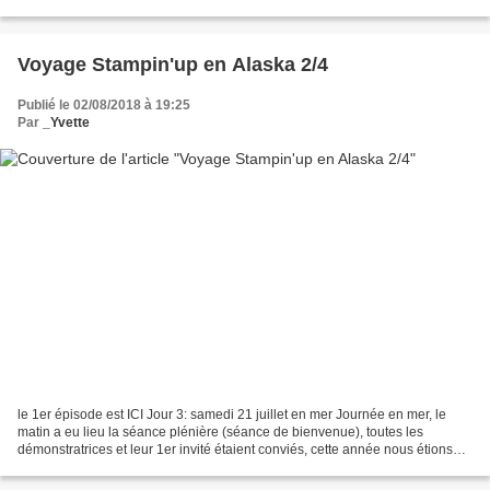
"Nature's Beauty" ci-dessous un peu...
Voyage Stampin'up en Alaska 2/4
Publié le 02/08/2018 à 19:25
Par
_Yvette
le 1er épisode est ICI Jour 3: samedi 21 juillet en mer Journée en mer, le
matin a eu lieu la séance plénière (séance de bienvenue), toutes les
démonstratrices et leur 1er invité étaient conviés, cette année nous étions
350 démonstrarices dans le monde...