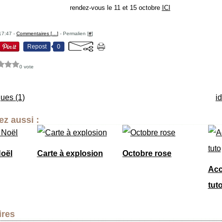
rendez-vous le 11 et 15 octobre
ICI
17:47 -
Commentaires [
…
]
- Permalien [
#
]
Repost
0
0 vote
ues (1)
id
z aussi :
Noël
Carte à explosion
Octobre rose
Acc
tut
res