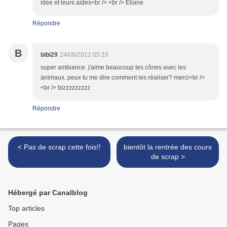
idée et leurs aides<br /> <br /> Eliane
Répondre
B
bibi29
24/08/2012 05:16
super ambiance. j'aime beaucoup tes cônes avec les
animaux. peux tu me dire comment les réaliser? merci<br />
<br /> bizzzzzzzzz
Répondre
< Pas de scrap cette fois!!
bientôt la rentrée des cours
de scrap >
Hébergé par Canalblog
Top articles
Pages