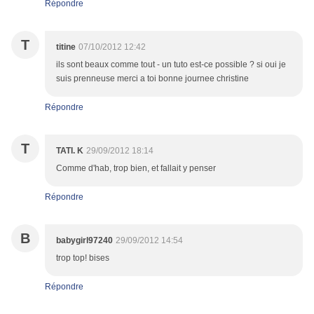
Répondre
T
titine
07/10/2012 12:42
ils sont beaux comme tout - un tuto est-ce possible ? si oui je
suis prenneuse merci a toi bonne journee christine
Répondre
T
TATI. K
29/09/2012 18:14
Comme d'hab, trop bien, et fallait y penser
Répondre
B
babygirl97240
29/09/2012 14:54
trop top! bises
Répondre