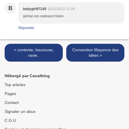
B
babygirl97240
10/11/2012 21:04
génial ces cadeaux! bises
Répondre
< contente, heureuse,
Convention Mayence des
ravie..
idées >
Hébergé par Canalblog
Top articles
Pages
Contact
Signaler un abus
C.G.U.