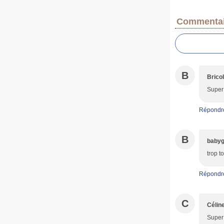
Commentai
B
Brico
Super 
Répondr
B
babyg
trop t
Répondr
C
Célin
Super 