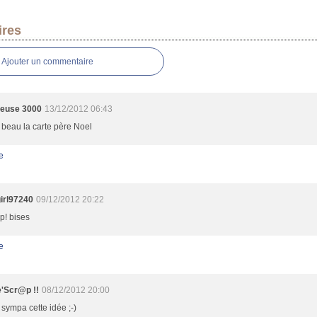
res
Ajouter un commentaire
leuse 3000
13/12/2012 06:43
beau la carte père Noel
e
irl97240
09/12/2012 20:22
op! bises
e
e'Scr@p !!
08/12/2012 20:00
sympa cette idée ;-)