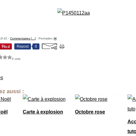
18:42 -
Commentaires [
…
]
- Permalien [
#
]
Repost
0
0 vote
es
z aussi :
Noël
Carte à explosion
Octobre rose
Acc
tut