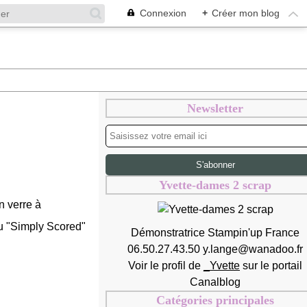
Connexion
+
Créer mon blog
Newsletter
Yvette-dames 2 scrap
n verre à
au "Simply Scored"
Démonstratrice Stampin'up France
06.50.27.43.50 y.lange@wanadoo.fr
Voir le profil de
_Yvette
sur le portail
Canalblog
Catégories principales