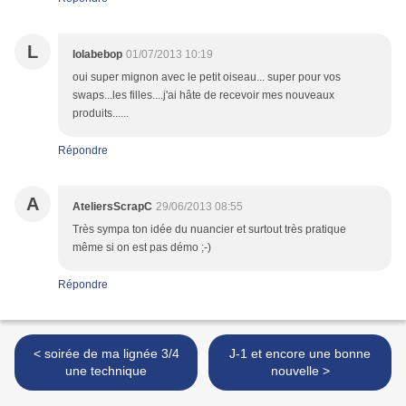
L
lolabebop
01/07/2013 10:19
oui super mignon avec le petit oiseau... super pour vos
swaps...les filles....j'ai hâte de recevoir mes nouveaux
produits......
Répondre
A
AteliersScrapC
29/06/2013 08:55
Très sympa ton idée du nuancier et surtout très pratique
même si on est pas démo ;-)
Répondre
< soirée de ma lignée 3/4
J-1 et encore une bonne
une technique
nouvelle >