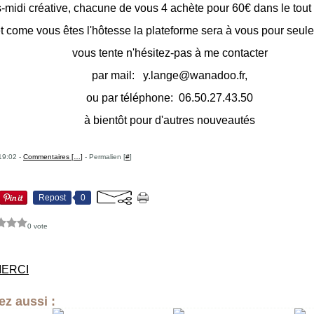
-midi créative, chacune de vous 4 achète pour 60€ dans le tou
t come vous êtes l'hôtesse la plateforme sera à vous pour seule
vous tente n'hésitez-pas à me contacter
par mail: y.lange@wanadoo.fr,
ou par
téléphone: 06.50.27.43.50
à bientôt pour d'autres nouveautés
19:02 -
Commentaires [
…
]
- Permalien [
#
]
Repost
0
0 vote
MERCI
z aussi :