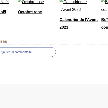
Noël
Octobre rose
Calendrier de l'Avent
Boît
2023
cou
res
Ajouter un commentaire
 Canalblog
Top articles
Contact
Signaler un abus
C.G.U.
Cookies et données