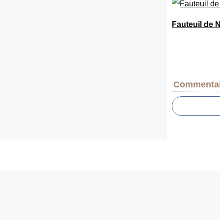
Fauteuil de 
Commentai
Voir le profil de
_Yvette
sur le portail