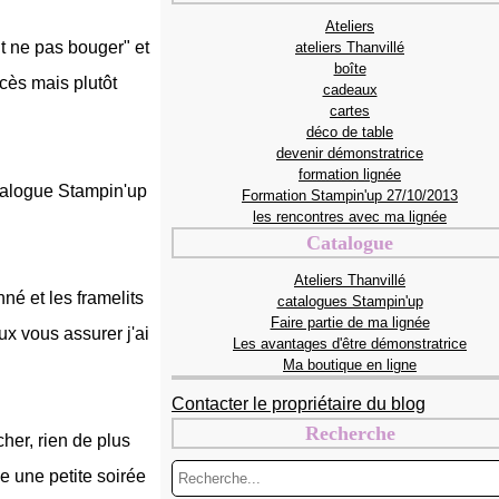
Ateliers
ut ne pas bouger" et
ateliers Thanvillé
boîte
cès mais plutôt
cadeaux
cartes
déco de table
devenir démonstratrice
formation lignée
talogue Stampin'up
Formation Stampin'up 27/10/2013
les rencontres avec ma lignée
Catalogue
Ateliers Thanvillé
né et les framelits
catalogues Stampin'up
Faire partie de ma lignée
ux vous assurer j'ai
Les avantages d'être démonstratrice
Ma boutique en ligne
Contacter le propriétaire du blog
Recherche
her, rien de plus
e une petite soirée