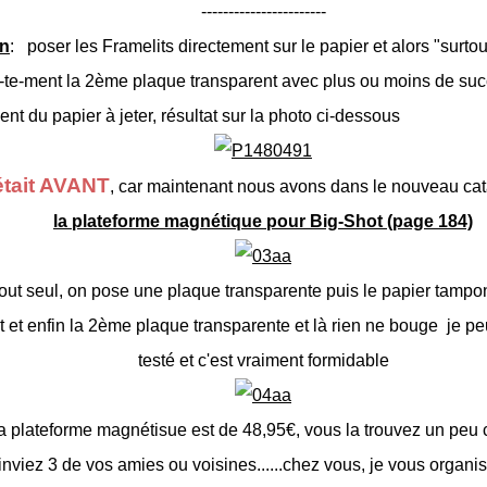
-----------------------
on
: poser les Framelits directement sur le papier et alors "surto
a-te-ment la 2ème plaque transparent avec plus ou moins de suc
nt du papier à jeter, résultat sur la photo ci-dessous
était AVANT
, car maintenant nous avons dans le nouveau ca
la plateforme magnétique pour Big-Shot (page 184)
 tout seul, on pose une plaque transparente puis le papier tampon
t et enfin la 2ème plaque transparente et là rien ne bouge je pe
testé et c'est vraiment formidable
la plateforme magnétisue est de 48,95€, vous la trouvez un peu c
inviez 3 de vos amies ou voisines......chez vous, je vous organis