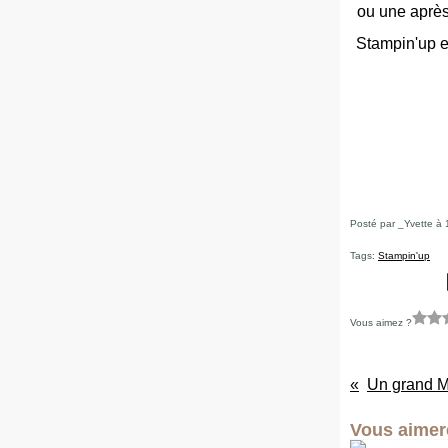
ou une après
Stampin'up e
Posté par _Yvette à 
Tags:
Stampin'up
Vous aimez ?
Un grand 
Vous aimere