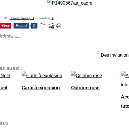
19:12 -
Commentaires [
…
]
- Permalien [
#
]
Repost
0
0 vote
Des invitatio
z aussi :
Noël
Carte à explosion
Octobre rose
Acc
tut
res