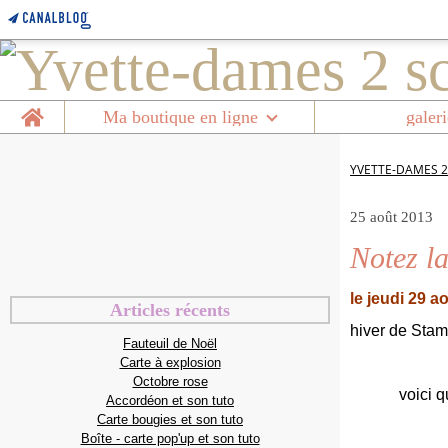
Home
Ma boutique en ligne
galeri
YVETTE-DAMES 2
25 août 2013
Notez la
le jeudi 29 a
Articles récents
hiver de Stam
Fauteuil de Noël
Carte à explosion
Octobre rose
voici q
Accordéon et son tuto
Carte bougies et son tuto
Boîte - carte pop'up et son tuto