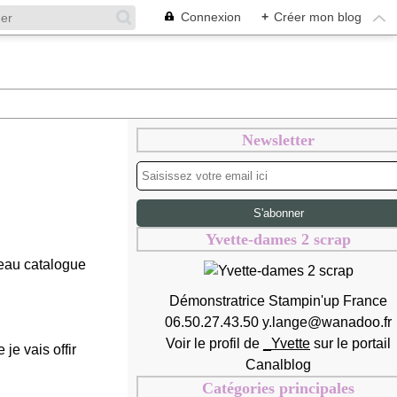
Connexion
+
Créer mon blog
Newsletter
Yvette-dames 2 scrap
veau catalogue
Démonstratrice Stampin'up France
06.50.27.43.50 y.lange@wanadoo.fr
Voir le profil de
_Yvette
sur le portail
je vais offir
Canalblog
Catégories principales