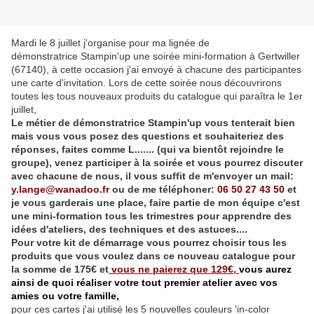
Mardi le 8 juillet j'organise pour ma lignée de
démonstratrice
Stampin'up
une soirée mini-formation à Gertwiller
(67140), à cette occasion j'ai envoyé à chacune des participantes
une carte d'invitation. Lors de cette soirée nous découvrirons
toutes les tous nouveaux produits du catalogue qui paraîtra le 1er
juillet,
Le métier de démonstratrice Stampin'up vous tenterait bien
mais vous vous posez des questions et souhaiteriez des
réponses, faites comme L....... (qui va bientôt rejoindre le
groupe), venez participer à la soirée et vous pourrez discuter
avec chacune de nous, il vous suffit de m'envoyer un
mail:
y.lange@wanadoo.fr
ou de me téléphoner:
06 50 27 43 50
et
je vous garderais une place, faire partie de mon équipe c'est
une mini-formation tous les trimestres pour apprendre des
idées d'ateliers, des techniques et des astuces....
Pour votre kit de démarrage vous pourrez choisir tous les
produits que vous voulez dans ce nouveau catalogue pour
la somme de 175€ et
vous ne paierez que 129€,
vous aurez
ainsi de quoi réaliser votre tout premier atelier avec vos
amies ou votre famille,
pour ces cartes j'ai utilisé les 5 nouvelles couleurs 'in-color