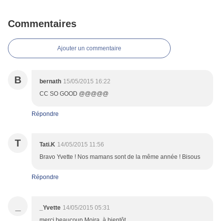
Commentaires
Ajouter un commentaire
B
bernath
15/05/2015 16:22
CC SO GOOD @@@@@
Répondre
T
Tati.K
14/05/2015 11:56
Bravo Yvette ! Nos mamans sont de la même année ! Bisous
Répondre
_
_Yvette
14/05/2015 05:31
merci beaucoup Moira, à bientôt