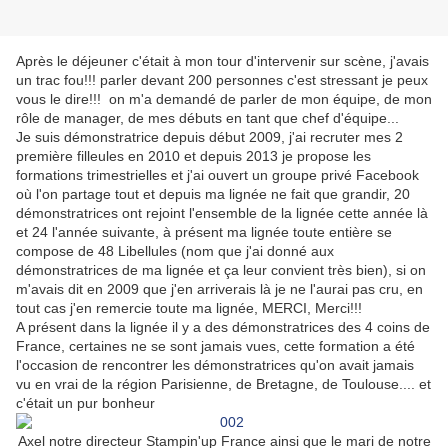
Après le déjeuner c'était à mon tour d'intervenir sur scène, j'avais
un trac fou!!! parler devant 200 personnes c'est stressant je peux
vous le dire!!! on m'a demandé de parler de mon équipe, de mon
rôle de manager, de mes débuts en tant que chef d'équipe...
Je suis démonstratrice depuis début 2009, j'ai recruter mes 2
première filleules en 2010 et depuis 2013 je propose les
formations trimestrielles et j'ai ouvert un groupe privé Facebook
où l'on partage tout et depuis ma lignée ne fait que grandir, 20
démonstratrices ont rejoint l'ensemble de la lignée cette année là
et 24 l'année suivante, à présent ma lignée toute entière se
compose de 48 Libellules (nom que j'ai donné aux
démonstratrices de ma lignée et ça leur convient très bien), si on
m'avais dit en 2009 que j'en arriverais là je ne l'aurai pas cru, en
tout cas j'en remercie toute ma lignée, MERCI, Merci!!!
A présent dans la lignée il y a des démonstratrices des 4 coins de
France, certaines ne se sont jamais vues, cette formation a été
l'occasion de rencontrer les démonstratrices qu'on avait jamais
vu en vrai de la région Parisienne, de Bretagne, de Toulouse.... et
c'était un pur bonheur
Axel notre directeur Stampin'up France ainsi que le mari de notre