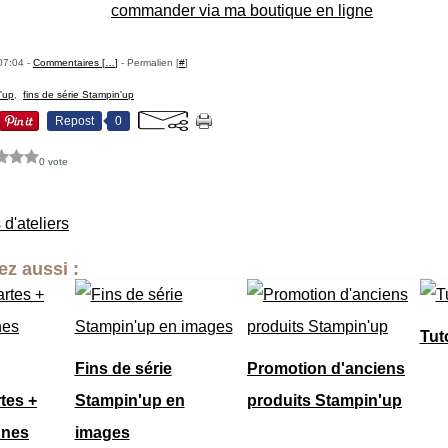
commander via ma boutique en ligne
07:04 -
Commentaires [
…
]
- Permalien [
#
]
'up
,
fins de série Stampin'up
Repost
0
0 vote
 d'ateliers
z aussi :
Tut
Fins de série
Promotion d'anciens
tes +
Stampin'up en
produits Stampin'up
nnes
images