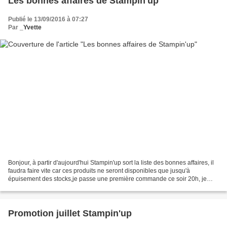
Les bonnes affaires de Stampin'up
Publié le 13/09/2016 à 07:27
Par
_Yvette
Bonjour, à partir d'aujourd'hui Stampin'up sort la liste des bonnes affaires, il
faudra faire vite car ces produits ne seront disponibles que jusqu'à
épuisement des stocks,je passe une première commande ce soir 20h, je
suis à votre disposition pour vos...
Promotion juillet Stampin'up