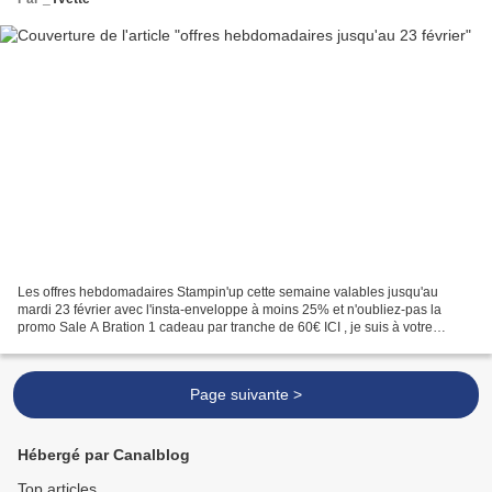
Les offres hebdomadaires Stampin'up cette semaine valables jusqu'au
mardi 23 février avec l'insta-enveloppe à moins 25% et n'oubliez-pas la
promo Sale A Bration 1 cadeau par tranche de 60€ ICI , je suis à votre
disposition pour vos commandes: y.lange@wanadoo.fr...
Page suivante >
Hébergé par Canalblog
Top articles