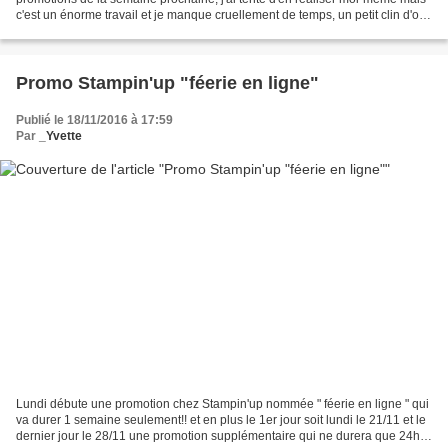
c'est un énorme travail et je manque cruellement de temps, un petit clin d'oeil
à 2 démonstratrices Françaises...
Promo Stampin'up "féerie en ligne"
Publié le 18/11/2016 à 17:59
Par
_Yvette
Lundi débute une promotion chez Stampin'up nommée " féerie en ligne " qui
va durer 1 semaine seulement!! et en plus le 1er jour soit lundi le 21/11 et le
dernier jour le 28/11 une promotion supplémentaire qui ne durera que 24h à