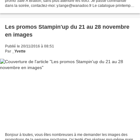
promo Sale A Bration, sans plus attendre les voici. Je passe commande
dans la soirée, contactez-moi: y.lange@wanadoo.fr Le catalogue printemps/
été la promo Sale A Bration 60€...
Les promos Stampin'up du 21 au 28 novembre
en images
Publié le 20/11/2016 à 08:51
Par
_Yvette
Bonjour à toutes, vous êtes nombreuses à me demander les images des
promotions de la semaine prochaine, j'ai tenté d'en réaliser moi-même mais