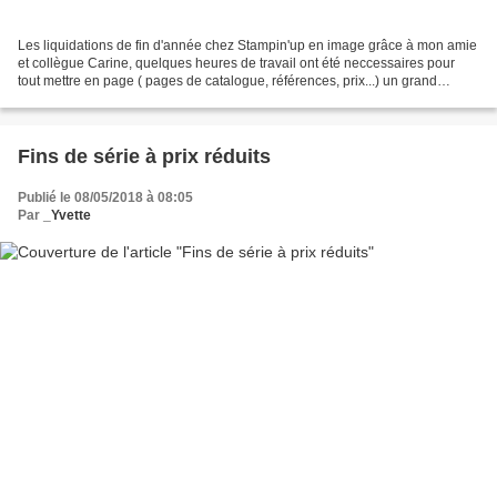
Les liquidations de fin d'année chez Stampin'up en image grâce à mon amie
et collègue Carine, quelques heures de travail ont été neccessaires pour
tout mettre en page ( pages de catalogue, références, prix...) un grand
MERCI à elle. Le stock étant limité...
Fins de série à prix réduits
Publié le 08/05/2018 à 08:05
Par
_Yvette