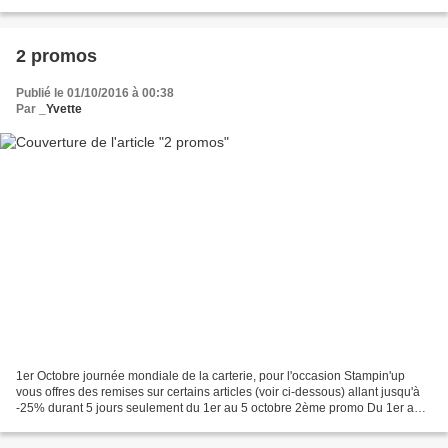
chaque fois. Attention...
2 promos
Publié le 01/10/2016 à 00:38
Par
_Yvette
1er Octobre journée mondiale de la carterie, pour l'occasion Stampin'up
vous offres des remises sur certains articles (voir ci-dessous) allant jusqu'à
-25% durant 5 jours seulement du 1er au 5 octobre 2ème promo Du 1er au
31 octobre vous pourrez acheter...