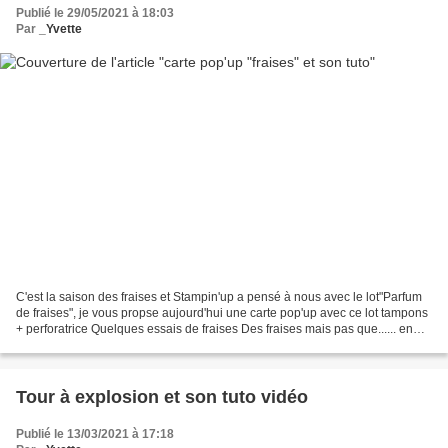
Publié le 29/05/2021 à 18:03
Par
_Yvette
C'est la saison des fraises et Stampin'up a pensé à nous avec le lot"Parfum
de fraises", je vous propse aujourd'hui une carte pop'up avec ce lot tampons
+ perforatrice Quelques essais de fraises Des fraises mais pas que...... en
inversant le sens de la...
Tour à explosion et son tuto vidéo
Publié le 13/03/2021 à 17:18