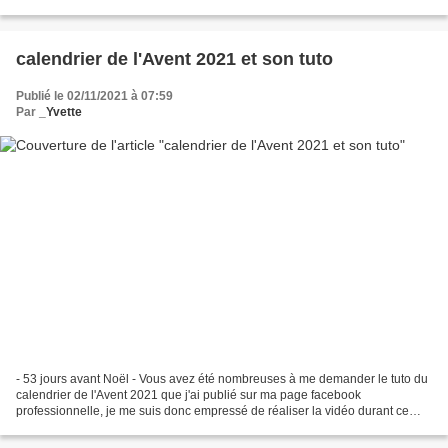
mais non pas du tout, regardez...
calendrier de l'Avent 2021 et son tuto
Publié le 02/11/2021 à 07:59
Par
_Yvette
- 53 jours avant Noël - Vous avez été nombreuses à me demander le tuto du
calendrier de l'Avent 2021 que j'ai publié sur ma page facebook
professionnelle, je me suis donc empressé de réaliser la vidéo durant ce
long week-end pour que vous ayez le temps...