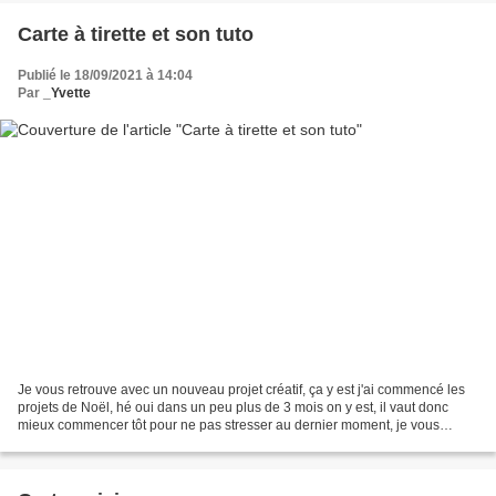
Carte à tirette et son tuto
Publié le 18/09/2021 à 14:04
Par
_Yvette
Je vous retrouve avec un nouveau projet créatif, ça y est j'ai commencé les
projets de Noël, hé oui dans un peu plus de 3 mois on y est, il vaut donc
mieux commencer tôt pour ne pas stresser au dernier moment, je vous
propose aujourd'hui une carte à tirette,...