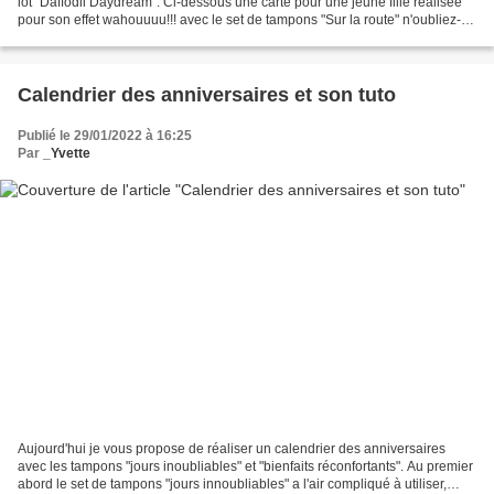
lot "Daffodil Daydream". Ci-dessous une carte pour une jeune fille réalisée
pour son effet wahouuuu!!! avec le set de tampons "Sur la route" n'oubliez-
pas lundi 28 février la...
Calendrier des anniversaires et son tuto
Publié le 29/01/2022 à 16:25
Par
_Yvette
Aujourd'hui je vous propose de réaliser un calendrier des anniversaires
avec les tampons "jours inoubliables" et "bienfaits réconfortants". Au premier
abord le set de tampons "jours innoubliables" a l'air compliqué à utiliser,