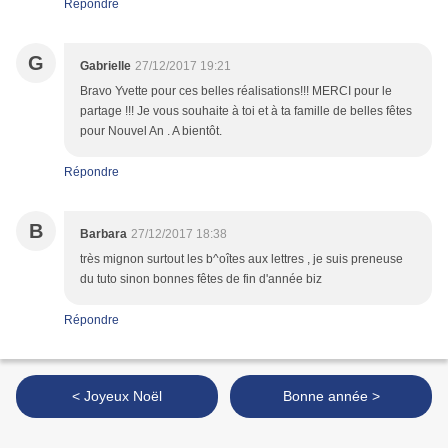
Répondre
G
Gabrielle
27/12/2017 19:21
Bravo Yvette pour ces belles réalisations!!! MERCI pour le
partage !!! Je vous souhaite à toi et à ta famille de belles fêtes
pour Nouvel An . A bientôt.
Répondre
B
Barbara
27/12/2017 18:38
très mignon surtout les b^oîtes aux lettres , je suis preneuse
du tuto sinon bonnes fêtes de fin d'année biz
Répondre
< Joyeux Noël
Bonne année >